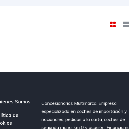
ienes Somos
Concesionarios Multimarca. Empresa
especializada en coches de importación y
lítica de
nacionales, pedidos a la carta, coches de
okies
segunda mano, km 0 y ocasión. Financiam