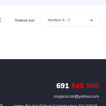
Nombre A - Z
Ordenar por:
691
546 950
mojacarcar@yahoo.com
os
Antas: Pol. Ind. El Real, C/ Vente Vacio D7, 04628, 