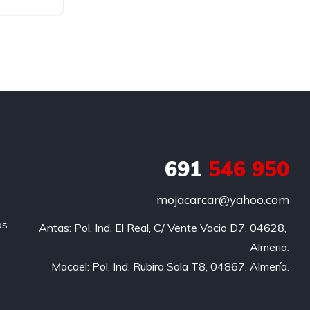
asera
691
546 950
mojacarcar@yahoo.com
os
Antas: Pol. Ind. El Real, C/ Vente Vacio D7, 04628, 
Almeria.

Macael: Pol. Ind. Rubira Sola T8, 04867, Almería.