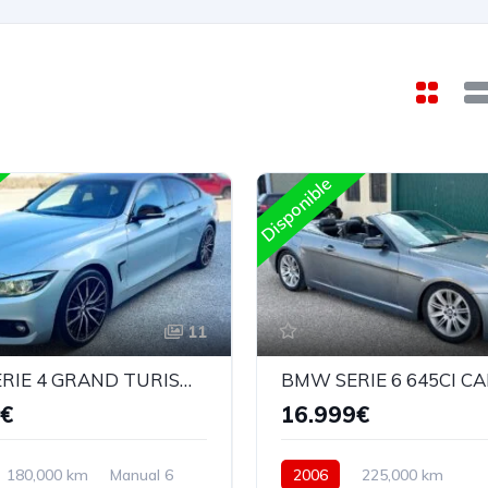
Disponible
11
BMW SERIE 4 GRAND TURISMO 418D 190CV
BMW SERIE 6 645CI C
9€
16.999€
180,000 km
Manual 6
2006
225,000 km