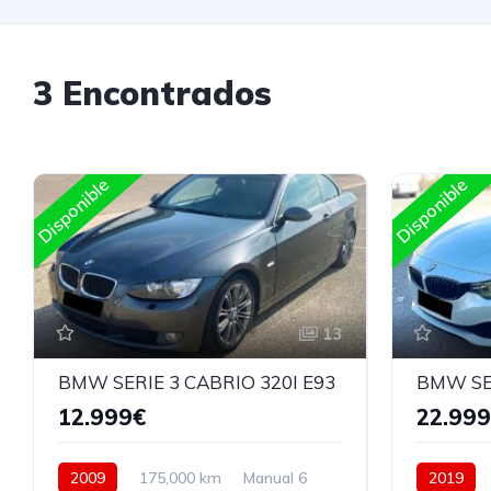
3 Encontrados
Disponible
Disponible
13
BMW SERIE 3 CABRIO 320I E93
12.999€
22.99
2009
175,000 km
Manual 6
2019