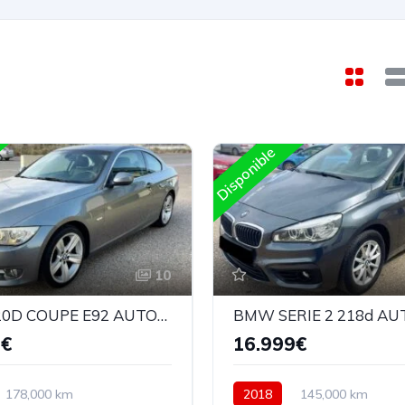
Disponible
10
BMW 320D COUPE E92 AUTOMATICO RESTYLING
9€
16.999€
178,000 km
2018
145,000 km