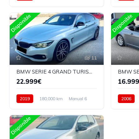
Automatico
Diesel
4Wd 4x4
Automatic
Disponible
Disponible
11
BMW SERIE 4 GRAND TURISMO 418D 190CV
BMW SER
22.999€
16.99
2019
180,000 km
Manual 6
2006
Diesel
Trasera
Automatic
Disponible