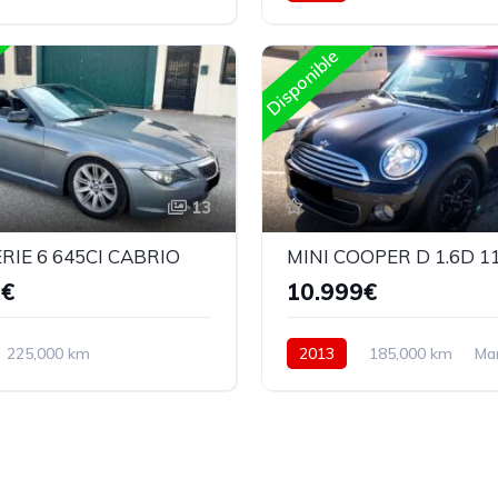
o
Diesel
Trasera
Automatico
Diesel
Delan
Disponible
13
IE 6 645CI CABRIO
9€
10.999€
225,000 km
2013
185,000 km
Ma
o
Gasolina
Trasera
Diesel
Delantera