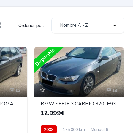
Nombre A - Z
Ordenar por:
Disponible
13
13
BMW SERIE 2 218d AUTOMATICO
BMW SERIE 3 CABRIO 320I E93
12.999€
2009
175,000 km
Manual 6