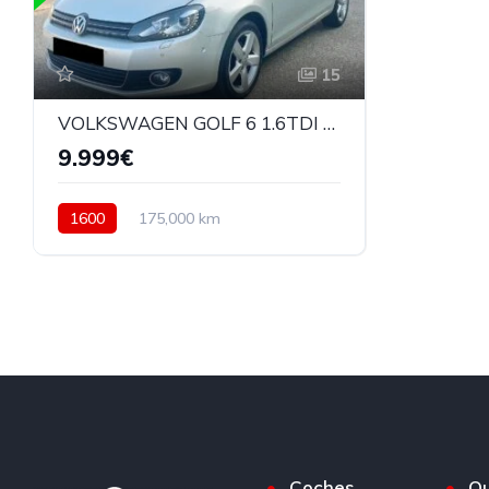
15
VOLKSWAGEN GOLF 6 1.6TDI STYLE AUTOMATICO
9.999€
1600
175,000 km
Automatico
Diesel
Delantera
Coches
Qu