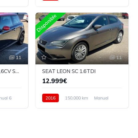
tera
Gasolina
Trasera
Disponible
11
11
MINI COOPER D 1.6D 116CV SPORT
SEAT LEON SC 1.6TDI
12.999€
nual 6
2016
150,000 km
Manual
Diesel
Delantera