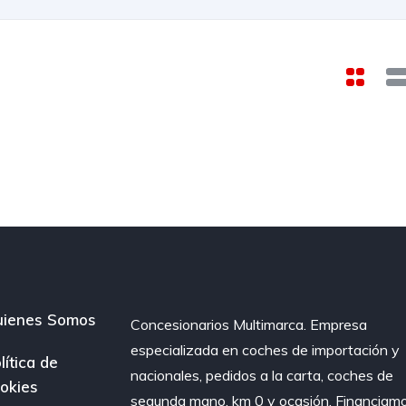
ienes Somos
Concesionarios Multimarca. Empresa
especializada en coches de importación y
lítica de
nacionales, pedidos a la carta, coches de
okies
segunda mano, km 0 y ocasión. Financiam