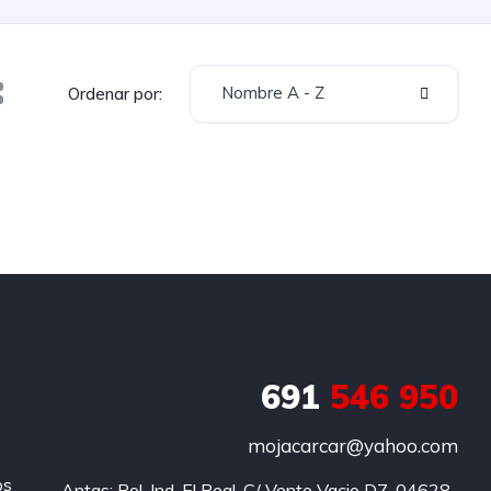
Nombre A - Z
Ordenar por:
691
546 950
mojacarcar@yahoo.com
os
Antas: Pol. Ind. El Real, C/ Vente Vacio D7, 04628, 