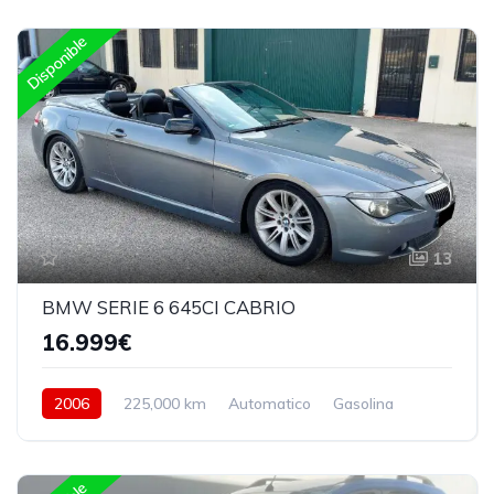
Disponible
13
BMW SERIE 6 645CI CABRIO
16.999€
2006
225,000 km
Automatico
Gasolina
Trasera