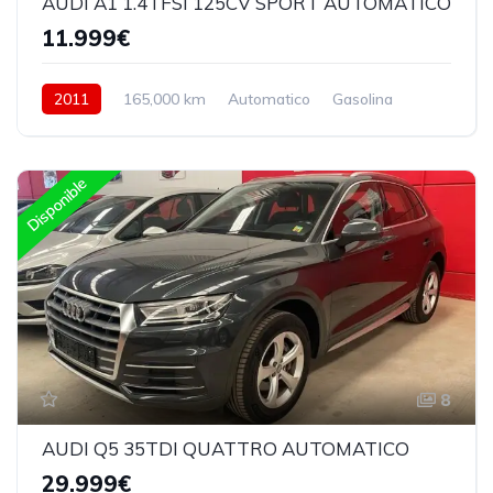
AUDI A1 1.4TFSI 125CV SPORT AUTOMATICO
11.999€
2011
165,000 km
Automatico
Gasolina
Delantera
Disponible
8
AUDI Q5 35TDI QUATTRO AUTOMATICO
29.999€