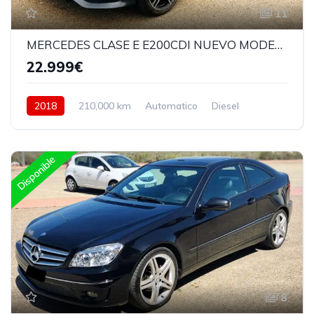
11
MERCEDES CLASE E E200CDI NUEVO MODELO 2018
22.999€
2018
210,000 km
Automatico
Diesel
Trasera
Disponible
8