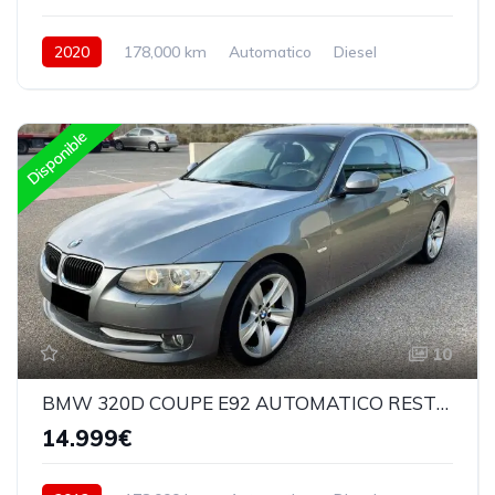
2020
178,000 km
Automatico
Diesel
4Wd 4x4
Disponible
10
BMW 320D COUPE E92 AUTOMATICO RESTYLING
14.999€