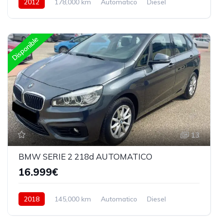
2012
178,000 km
Automatico
Diesel
Trasera
Disponible
13
BMW SERIE 2 218d AUTOMATICO
16.999€
2018
145,000 km
Automatico
Diesel
Delantera