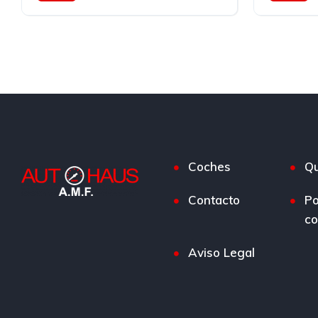
Automatico
Diesel
4Wd 4x4
Diesel
4
Coches
Qu
Contacto
Po
co
Aviso Legal