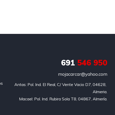
691
546 950
mojacarcar@yahoo.com
os
Antas: Pol. Ind. El Real, C/ Vente Vacio D7, 04628, 
Almeria.

Macael: Pol. Ind. Rubira Sola T8, 04867, Almería.