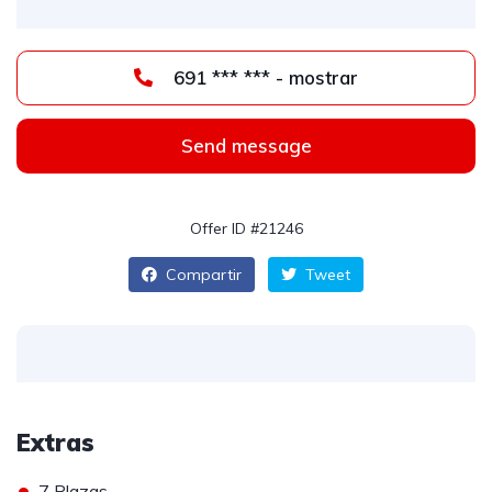
691 *** *** - mostrar
Send message
Offer ID #21246
Compartir
Tweet
Extras
•
7 Plazas