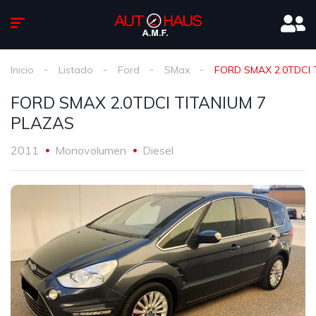
Inicio
Listado
Ford
SMax
FORD SMAX 2.0TDCI 
FORD SMAX 2.0TDCI TITANIUM 7
PLAZAS
2011
Monovolumen
Diesel