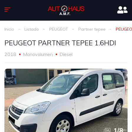
Inicio
Listado
PEUGEOT
Partner tepee
PEUGEO
PEUGEOT PARTNER TEPEE 1.6HDI
2018
Monovolumen
Diesel
1
/
8