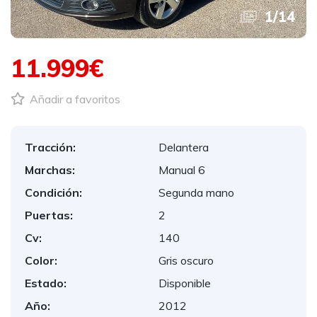
1
/
14
11.999€
Añadir a favoritos
Tracción:
Delantera
Marchas:
Manual 6
Condición:
Segunda mano
Puertas:
2
Cv:
140
Color:
Gris oscuro
Estado:
Disponible
Año:
2012