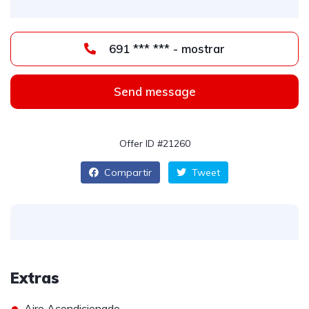
691 *** *** - mostrar
Send message
Offer ID #21260
Compartir
Tweet
Extras
•
Aire Acondicionado