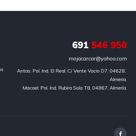
691
546 950
mojacarcar@yahoo.com
os
Antas: Pol. Ind. El Real, C/ Vente Vacio D7, 04628, 
Almeria.

Macael: Pol. Ind. Rubira Sola T8, 04867, Almería.