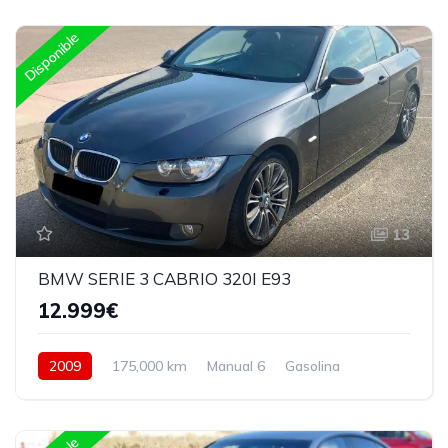
Disponible
13
BMW SERIE 3 CABRIO 320I E93
12.999€
2009
175,000 km
Manual 6
Gasolina
Trasera