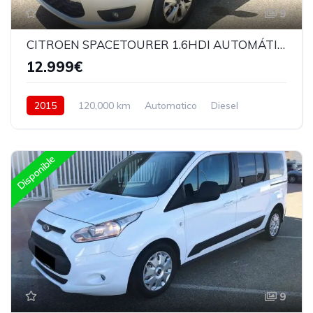
9
CITROEN SPACETOURER 1.6HDI AUTOMÁTICO
12.999€
2015
120,000 km
Automatico
Diesel
Delantera
Disponible
9