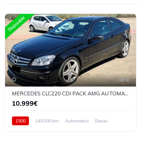
Trasera
Disponible
8
MERCEDES CLC220 CDI PACK AMG AUTOMATICO
10.999€
1500
140,000 km
Automatico
Diesel
Trasera