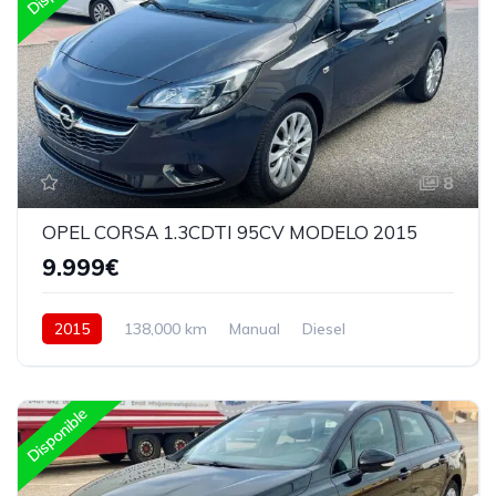
8
OPEL CORSA 1.3CDTI 95CV MODELO 2015
9.999€
2015
138,000 km
Manual
Diesel
Delantera
Disponible