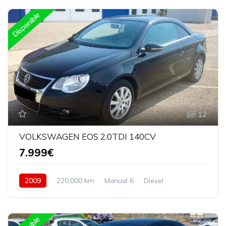
Disponible
12
VOLKSWAGEN EOS 2.0TDI 140CV
7.999€
2009
220,000 km
Manual 6
Diesel
Delantera