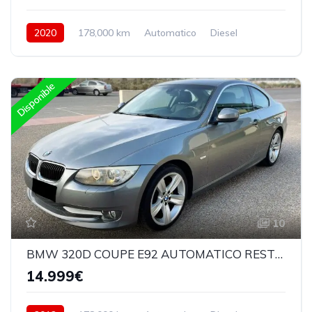
2020
178,000 km
Automatico
Diesel
4Wd 4x4
Disponible
10
BMW 320D COUPE E92 AUTOMATICO RESTYLING
14.999€