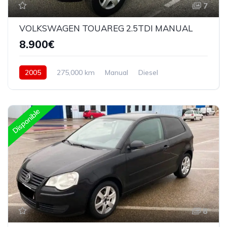
7
VOLKSWAGEN TOUAREG 2.5TDI MANUAL
8.900€
2005
275,000 km
Manual
Diesel
4Wd 4x4
Disponible
8