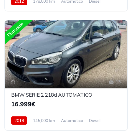
2012
178,000 km
Automatico
Diesel
Trasera
Disponible
13
BMW SERIE 2 218d AUTOMATICO
16.999€
2018
145,000 km
Automatico
Diesel
Delantera