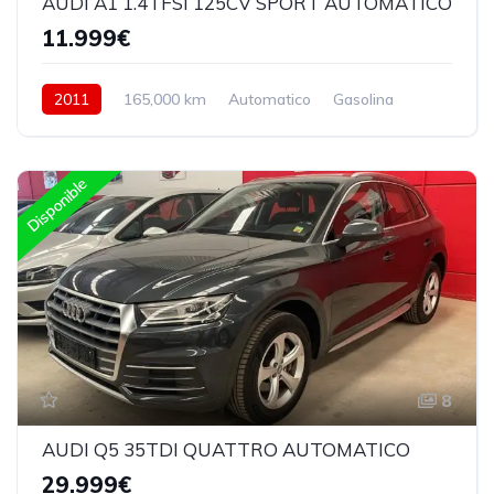
AUDI A1 1.4TFSI 125CV SPORT AUTOMATICO
11.999€
2011
165,000 km
Automatico
Gasolina
Delantera
Disponible
8
AUDI Q5 35TDI QUATTRO AUTOMATICO
29.999€