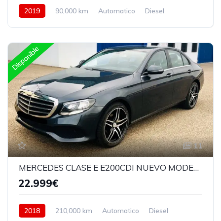
2019
90,000 km
Automatico
Diesel
Delantera
Disponible
11
MERCEDES CLASE E E200CDI NUEVO MODELO 2018
22.999€
2018
210,000 km
Automatico
Diesel