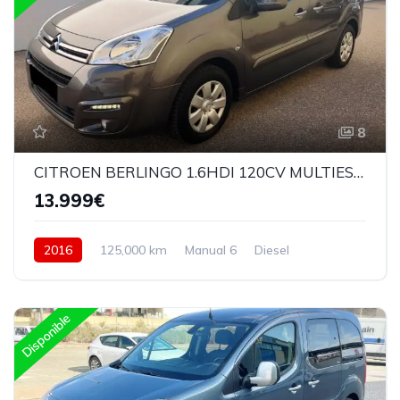
8
CITROEN BERLINGO 1.6HDI 120CV MULTIESPACE 6 VELOCIDADES
13.999€
2016
125,000 km
Manual 6
Diesel
Delantera
Disponible