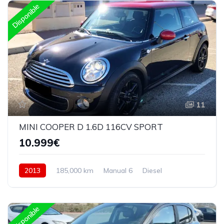
Disponible
11
MINI COOPER D 1.6D 116CV SPORT
10.999€
2013
185,000 km
Manual 6
Diesel
Delantera
Disponible