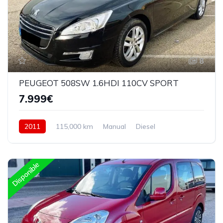
8
PEUGEOT 508SW 1.6HDI 110CV SPORT
7.999€
2011
115,000 km
Manual
Diesel
Delantera
Disponible